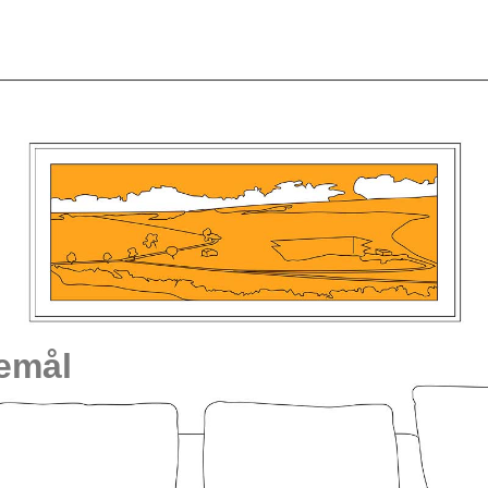
kemål